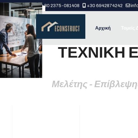
+30 2375-081408
+30 6942874242
inf
Αρχική
Τομείς
ΤΕΧΝΙΚΗ Ε
Επικοινωνία
Μελέτης - Επίβλεψ