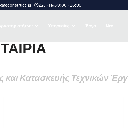
o@econstruct.gr
Δευ - Παρ 9:00 - 16:30
 Δραστηριοτήτων
Υπηρεσίες
Έργα
Νέα
ΤΑΙΡΙΑ
ης και Κατασκευής Τεχνικών Έρ